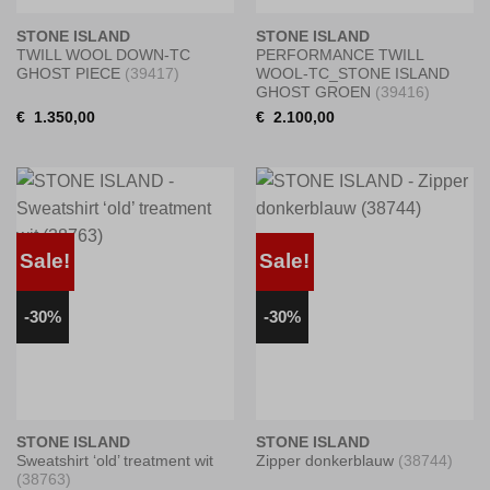
STONE ISLAND
STONE ISLAND
TWILL WOOL DOWN-TC
PERFORMANCE TWILL
GHOST PIECE
(39417)
WOOL-TC_STONE ISLAND
GHOST GROEN
(39416)
€
1.350,00
€
2.100,00
Sale!
Sale!
-30%
-30%
STONE ISLAND
STONE ISLAND
Sweatshirt ‘old’ treatment wit
Zipper donkerblauw
(38744)
(38763)