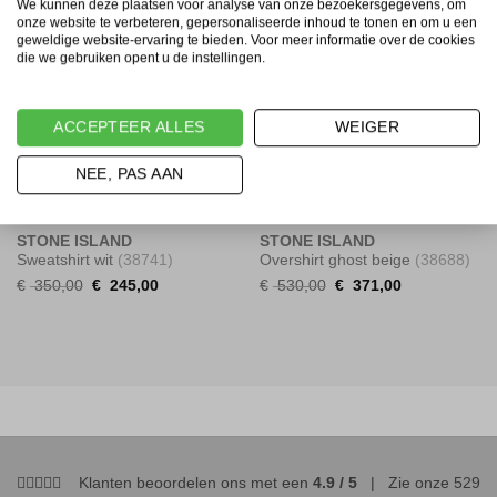
We kunnen deze plaatsen voor analyse van onze bezoekersgegevens, om
onze website te verbeteren, gepersonaliseerde inhoud te tonen en om u een
geweldige website-ervaring te bieden. Voor meer informatie over de cookies
Sale!
Sale!
die we gebruiken opent u de instellingen.
-30%
-30%
ACCEPTEER ALLES
WEIGER
NEE, PAS AAN
STONE ISLAND
STONE ISLAND
Sweatshirt wit
(38741)
Overshirt ghost beige
(38688)
Original
Current
Original
Current
€
350,00
€
245,00
€
530,00
€
371,00
price
price
price
price
was:
is:
was:
is:
€ 350,00.
€ 245,00.
€ 530,00.
€ 371,00.
Klanten beoordelen ons met een
4.9 / 5
| Zie onze
529