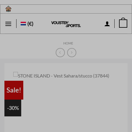
Ga
naar
inhoud
(€)
HOME
Sale!
-30%