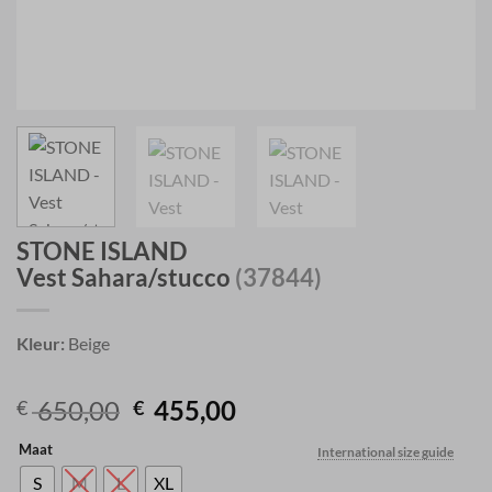
STONE ISLAND
Vest Sahara/stucco
(37844)
Kleur:
Beige
Original
Current
650,00
455,00
€
€
price
price
Maat
International size guide
was:
is:
€ 650,00.
€ 455,00.
S
M
L
XL