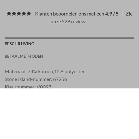
Klanten beoordelen ons met een
4.9 / 5
| Zie
onze
529 reviews
.
BESCHRIJVING
BETAALMETHODEN
Materiaal: 74% katoen,12% polyester
Stone Island-nummer: 67256
Kleurnummer: V0097
ID: 37844
EU 21% BTW
|
USA 8% SALES TAX
|
HONG KONG NO TAX