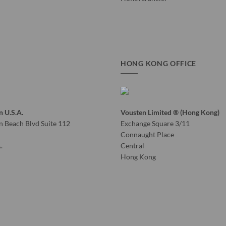
HONG KONG OFFICE
n U.S.A.
Vousten Limited ® (Hong Kong)
 Beach Blvd Suite 112
Exchange Square 3/11
Connaught Place
.
Central
Hong Kong