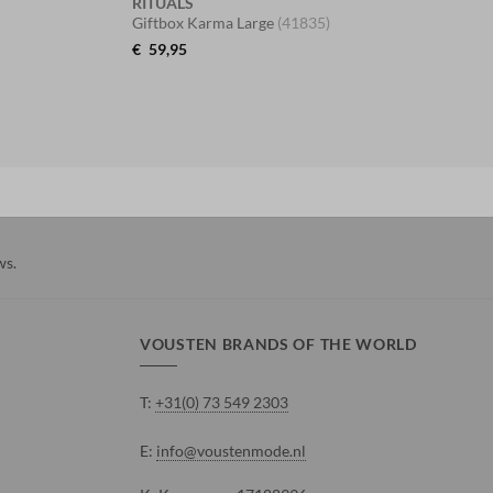
RITUALS
Giftbox Karma Large
(41835)
€
59,95
ws
.
VOUSTEN BRANDS OF THE WORLD
T:
+31(0) 73 549 2303
E:
info@voustenmode.nl