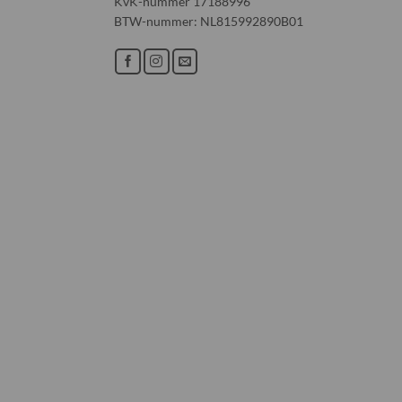
KvK-nummer 17188996
BTW-nummer: NL815992890B01