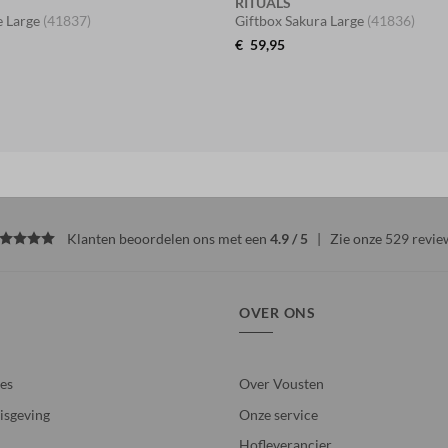
RITUALS
 Large
(41837)
Giftbox Sakura Large
(41836)
€
59,95
Klanten beoordelen ons met een
4.9 / 5
| Zie onze
529 revie
OVER ONS
ies
Over Vousten
isgeving
Onze service
Hofleverancier