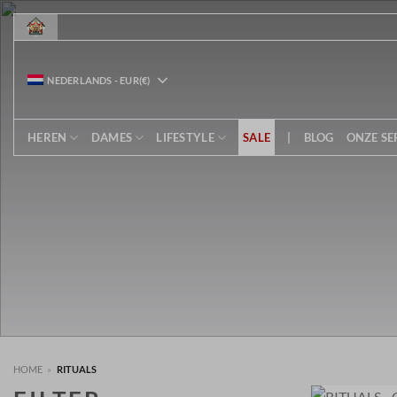
Ga
naar
inhoud
NEDERLANDS
-
EUR
(€)
HEREN
DAMES
LIFESTYLE
SALE
|
BLOG
ONZE SE
HOME
»
RITUALS