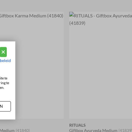
beleid
te te
ing te
en.
AN
RITUALS
a Medium
(41840)
Giftbox Ayurveda Medium
(41839