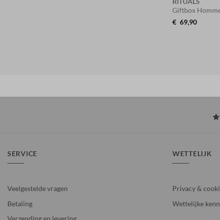
RITUALS
Giftbox Homme
€
69,90
SERVICE
WETTELIJK
Veelgestelde vragen
Privacy & cook
Betaling
Wettelijke kenn
Verzending en levering