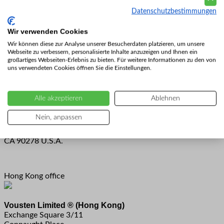
Datenschutzbestimmungen
Vousten Fashion Nederland
Hoofdstraat 81
Wir verwenden Cookies
5481 AC Schijndel
Wir können diese zur Analyse unserer Besucherdaten platzieren, um unsere
The Netherlands
Webseite zu verbessern, personalisierte Inhalte anzuzeigen und Ihnen ein
großartiges Webseiten-Erlebnis zu bieten. Für weitere Informationen zu den von
Mehr lesen
uns verwendeten Cookies öffnen Sie die Einstellungen.
U.S.A. store
Alle akzeptieren
Ablehnen
Vousten Fashion U.S.A.
Nein, anpassen
2015 Manhattan Beach Blvd Suite 112
Redondo Beach
CA 90278 U.S.A.
Hong Kong office
Vousten Limited ® (Hong Kong)
Exchange Square 3/11