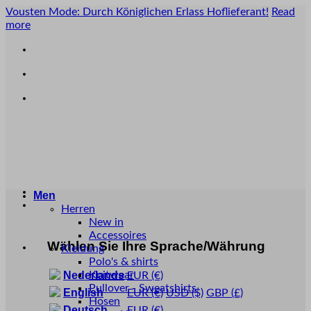
Zum
Vousten Mode: Durch Königlichen Erlass Hoflieferant!
Read
Inhalt
more
springen
Men
Herren
New in
Accessoires
Wählen Sie Ihre Sprache/Währung
Kleidung
Polo's & shirts
Knitwear
Nederlands
EUR
(€)
Pullover - Sweatshirts
English
EUR
(€)
USD
($)
GBP
(£)
Hosen
Deutsch
EUR
(€)