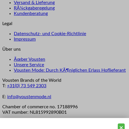
Versand & Lieferung
RÃ¼ckgaberegelung
Kundenberatung
Legal
Datenschutz- und Cookie-Richtlinie
Impressum
Über uns
Ãœber Vousten
Unsere Service
Vousten Mode: Durch KÃ¶niglichen Erlass Hoflieferant
Vousten Brands of the World
T:
+31(0) 73 549 2303
E:
info@voustenmode.nl
Chamber of commerce no. 17188996
VAT number: NL815992890B01
The Netherlands store