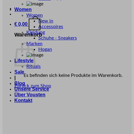
Women
Women
New in
€
0,00
Accessoires
Kleidung
Warenkorb
Schuhe - Sneakers
Marken
Hogan
Lifestyle
Rituals
Sale
Es befinden sich keine Produkte im Warenkorb.
|
Blog
Zurück zum Shop
Unsere Service
Über Vousten
Kontakt