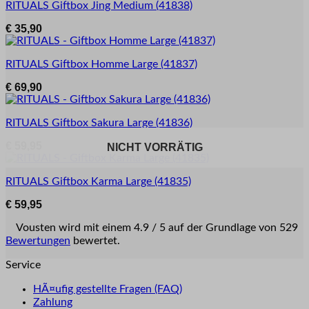
RITUALS
Giftbox Jing Medium
(41838)
€
35,90
RITUALS
Giftbox Homme Large
(41837)
€
69,90
RITUALS
Giftbox Sakura Large
(41836)
€
59,95
NICHT VORRÄTIG
NICHT VORRÄTIG
RITUALS
Giftbox Karma Large
(41835)
€
59,95
Vousten wird mit einem 4.9 / 5 auf der Grundlage von 529
Bewertungen
bewertet.
Service
HÃ¤ufig gestellte Fragen (FAQ)
Zahlung