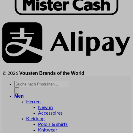
Vousten Brands of the World
© 2026
Products
search
Men
Herren
New in
Accessoires
Kleidung
Polo's & shirts
Knitwear