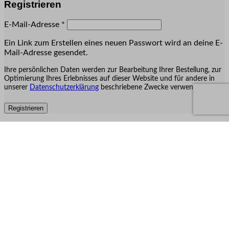
Registrieren
Erforderlich
E-Mail-Adresse
*
Ein Link zum Erstellen eines neuen Passwort wird an deine E-
Mail-Adresse gesendet.
Ihre persönlichen Daten werden zur Bearbeitung Ihrer Bestellung, zur
Optimierung Ihres Erlebnisses auf dieser Website und für andere in
unserer
Datenschutzerklärung
beschriebene Zwecke verwendet.
Registrieren