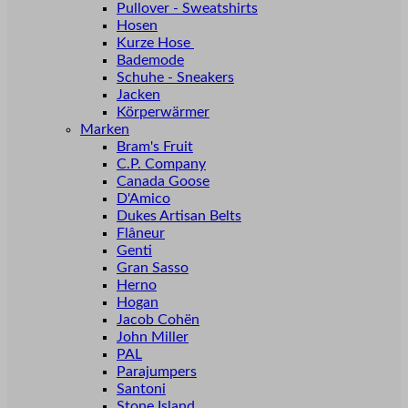
Pullover - Sweatshirts
Hosen
Kurze Hose
Bademode
Schuhe - Sneakers
Jacken
Körperwärmer
Marken
Bram's Fruit
C.P. Company
Canada Goose
D'Amico
Dukes Artisan Belts
Flâneur
Genti
Gran Sasso
Herno
Hogan
Jacob Cohën
John Miller
PAL
Parajumpers
Santoni
Stone Island