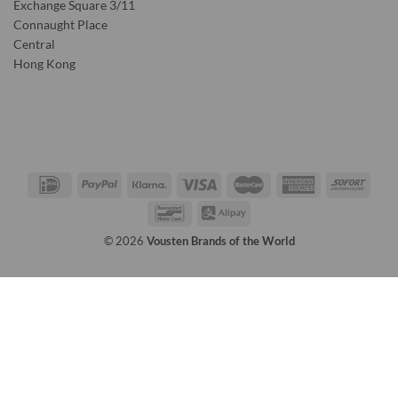
Exchange Square 3/11
Connaught Place
Central
Hong Kong
© 2026
Vousten Brands of the World