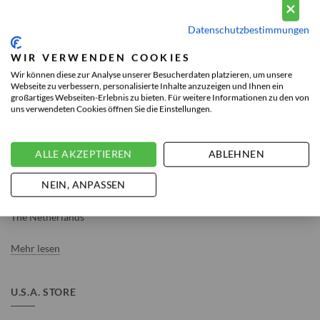
Datenschutzbestimmungen
WIR VERWENDEN COOKIES
THE NETHERLANDS STORE
Wir können diese zur Analyse unserer Besucherdaten platzieren, um unsere
Webseite zu verbessern, personalisierte Inhalte anzuzeigen und Ihnen ein
großartiges Webseiten-Erlebnis zu bieten. Für weitere Informationen zu den von
uns verwendeten Cookies öffnen Sie die Einstellungen.
ALLE AKZEPTIEREN
ABLEHNEN
Vousten Fashion Nederland
NEIN, ANPASSEN
Hoofdstraat 81
5481 AC Schijndel
The Netherlands
Mehr lesen
U.S.A. STORE