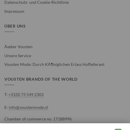
Datenschutz- und Cookie-Richtlinie
Impressum
ÜBER UNS
Ãœber Vousten
Unsere Service
Vousten Mode: Durch KÃ¶niglichen Erlass Hoflieferant
VOUSTEN BRANDS OF THE WORLD
T:
+31(0) 73 549 2303
E:
info@voustenmode.nl
Chamber of commerce no. 17188996
VAT number: NL815992890B01