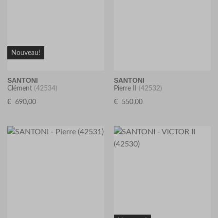
Nouveau!
SANTONI
SANTONI
Clément
(42534)
Pierre II
(42532)
€
690,00
€
550,00