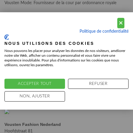
Vousten Mode: Fournisseur de la cour par ordonnance royale
VOUSTEN BRANDS OF THE WORLD
Politique de confidentialité
T:
+31(0) 73 549 2303
NOUS UTILISONS DES COOKIES
E:
info@voustenmode.nl
Nous pouvons les placer pour analyser les données de nos visiteurs, améliorer
notre site Web, afficher un contenu personnalisé et vous faire vivre une
Chamber of commerce no. 17188996
expérience inoubliable. Pour plus d'informations sur les cookies que nous
utilisons, ouvrez les paramètres.
VAT number: NL815992890B01
ACCEPTER TOUT
REFUSER
THE NETHERLANDS STORE
NON, AJUSTER
Vousten Fashion Nederland
Hoofdstraat 81