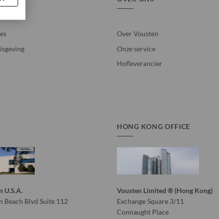
ies
Over Vousten
isgeving
Onze service
Hofleverancier
HONG KONG OFFICE
n U.S.A.
Vousten Limited ® (Hong Kong)
 Beach Blvd Suite 112
Exchange Square 3/11
Connaught Place