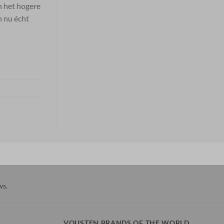
n het hogere
n nu écht
ws
.
VOUSTEN BRANDS OF THE WORLD