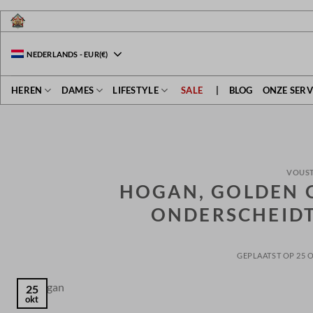
Ga
naar
inhoud
NEDERLANDS
-
EUR
(€)
HEREN
DAMES
LIFESTYLE
SALE
|
BLOG
ONZE SERV
VOUST
HOGAN, GOLDEN 
ONDERSCHEIDT
GEPLAATST OP
25 
25
okt