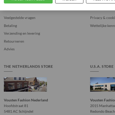
Veelgestelde vragen
Privacy & cook
Betaling
Wettelijke kenn
Verzending en levering
Retourneren
Advies
THE NETHERLANDS STORE
U.S.A. STORE
Vousten Fashion Nederland
Vousten Fashio
Hoofdstraat 81
2015 Manhattan
5481 AC Schijndel
Redondo Beach