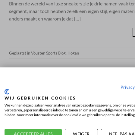
Binnen de wereld van luxe sneakers zie je drie namen vaak t
segment, maar toch hebben ze elk een eigen stijl, eigen materi
anders maakt en waarom je dat […]
Geplaatst in
Vousten Sports Blog
,
Hogan
Privacy
WIJ GEBRUIKEN COOKIES
We kunnen deze plaatsen voor analyse van onze bezoekersgegevens, om onze websi
verbeteren, gepersonaliseerde inhoud te tonen en om u een geweldige website-ervar
bieden. Voor meer informatie over de cookies die we gebruiken opent u de instelling
ACCEPTEER ALLES
WEIGER
NEE, PAS A
SERVICE
WETTELIJK