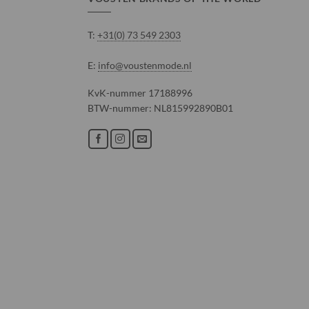
T:
+31(0) 73 549 2303
E:
info@voustenmode.nl
KvK-nummer 17188996
BTW-nummer: NL815992890B01