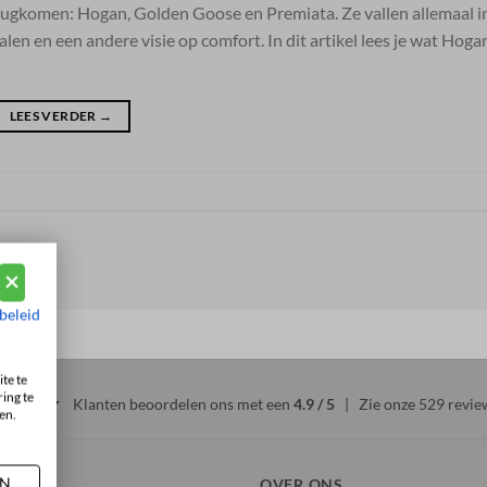
erugkomen: Hogan, Golden Goose en Premiata. Ze vallen allemaal i
alen en een andere visie op comfort. In dit artikel lees je wat Hoga
LEES VERDER
→
beleid
te te
ing te
Klanten beoordelen ons met een
4.9 / 5
| Zie onze
529 revie
en.
AN
OVER ONS