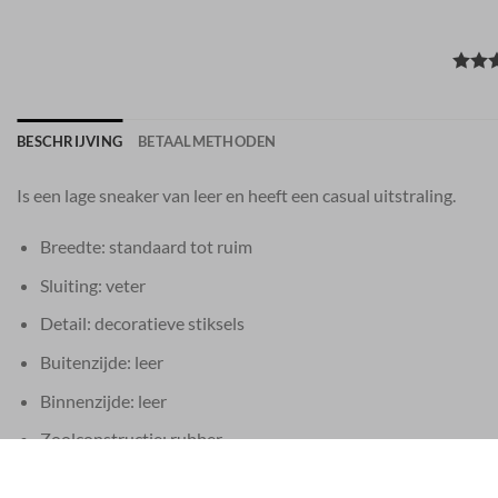
BESCHRIJVING
BETAALMETHODEN
Is een lage sneaker van leer en heeft een casual uitstraling.
Breedte: standaard tot ruim
Sluiting: veter
Detail: decoratieve stiksels
Buitenzijde: leer
Binnenzijde: leer
Zoolconstructie: rubber
Standaard maat