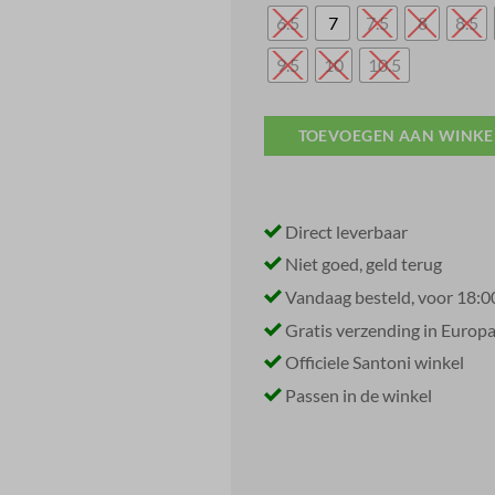
was:
i
€ 520,00.
6.5
7
7.5
8
8.5
9.5
10
10.5
TOEVOEGEN AAN WINK
Direct leverbaar
Niet goed, geld terug
Vandaag besteld, voor 18:0
Gratis verzending in Europ
Officiele Santoni winkel
Passen in de winkel