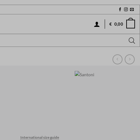
€
0,00
Current
price
International size guide