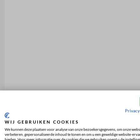
Privacy
WIJ GEBRUIKEN COOKIES
We kunnen deze plaatsen voor analyse van onze bezoekersgegevens, om onze websi
verbeteren, gepersonaliseerde inhoud te tonen en om u een geweldige website-ervar
bieden. Voor meer informatie over de cookies die we gebruiken opent u de instelling