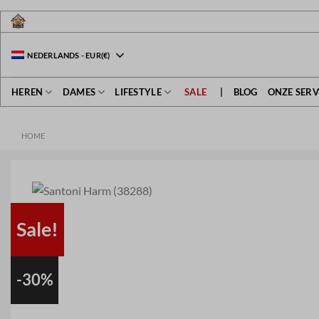
Ga
naar
inhoud
NEDERLANDS
-
EUR
(€)
HEREN
DAMES
LIFESTYLE
SALE
|
BLOG
ONZE SERV
HOME
Sale!
-30%