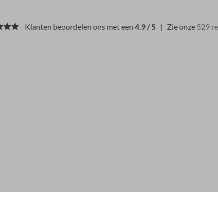
Klanten beoordelen ons met een
4.9 / 5
| Zie onze
529 r