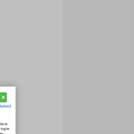
beleid
te te
ing te
en.