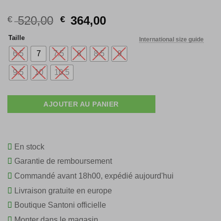
Original
Current
520,00
364,00
€
€
price
price
Taille
International size guide
was:
is:
€ 520,00.
€ 364,00.
6.5
7
7.5
8
8.5
9
9.5
10
10.5
AJOUTER AU PANIER
En stock
Garantie de remboursement
Commandé avant 18h00, expédié aujourd'hui
Livraison gratuite en europe
Boutique Santoni officielle
Monter dans le magasin