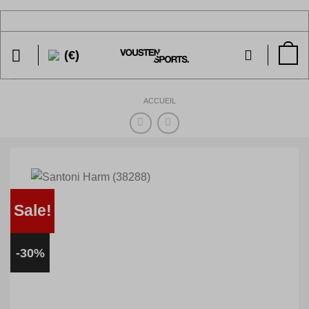
Passer
au
contenu
(€)
ACCUEIL
Sale!
-30%