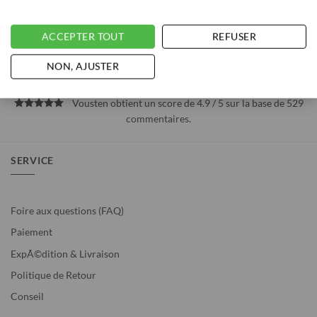
ACCEPTER TOUT
REFUSER
NON, AJUSTER
Vousten obtient un score de 4.9 / 5 sur la base de 529
commentaires
.
SERVICE
Foire aux questions (FAQ)
Paiement
ExpÃ©dition & Livraison
Politique de Retour
Conseil