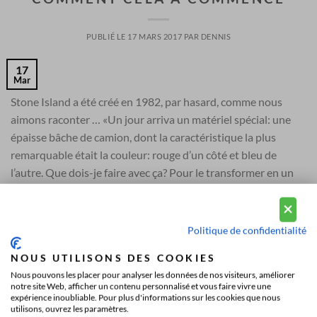
PUBLIÉ LE
17 MARS 2017
PAR
DENNIS
17
Mar
Stone Island a été créé en 1982, par hasard, comme nous
aimons raconter … «Un jour arriva un matériel spécial: une
épaisse bâche de camion, dont la caractéristique la plus
remarquable était la couleur: rouge d’un côté et bleu de
l’autre. Que dois-je faire avec ça? Pour le transformer en un
vêtement, il a été […]
CONTINUER LA LECTURE
→
Politique de confidentialité
NOUS UTILISONS DES COOKIES
Posté dans
Non classifié(e)
Nous pouvons les placer pour analyser les données de nos visiteurs, améliorer
notre site Web, afficher un contenu personnalisé et vous faire vivre une
expérience inoubliable. Pour plus d'informations sur les cookies que nous
utilisons, ouvrez les paramètres.