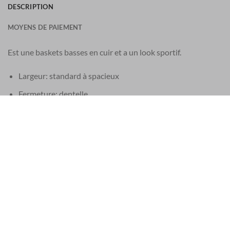
DESCRIPTION
MOYENS DE PAIEMENT
Est une baskets basses en cuir et a un look sportif.
Largeur: standard à spacieux
Fermeture: dentelle
Détail: accents bruns
Dessus: cuir
intérieur: cuir
Semelle construction: caoutchouc
Taille standard
Ceinture assortie possible
Ces chaussures Santoni sont fabriquées à la main en Italie