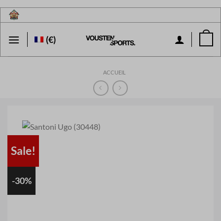
Passer
au
contenu
(€)
ACCUEIL
Sale!
-30%