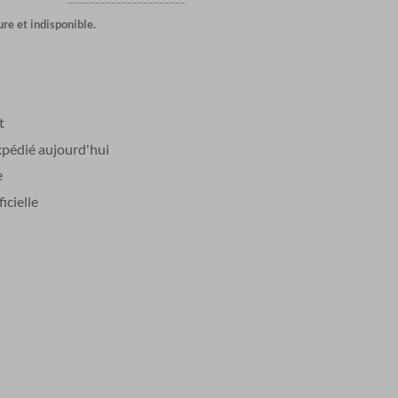
re et indisponible.
t
édié aujourd'hui
e
icielle