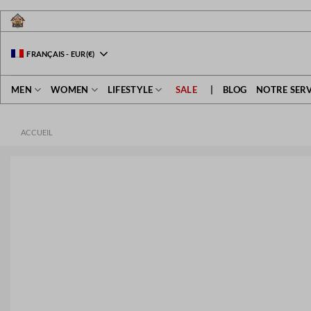
Passer
au
contenu
FRANÇAIS
-
EUR
(€)
MEN
WOMEN
LIFESTYLE
SALE
|
BLOG
NOTRE SERV
ACCUEIL