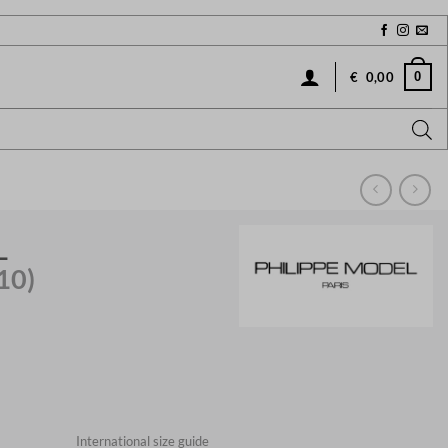
0
€
0,00
L
10)
International size guide