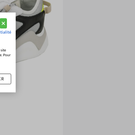
tialité
site
e. Pour
ER