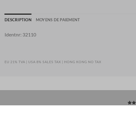
DESCRIPTION
MOYENS DE PAIEMENT
Identnr: 32110
EU 21% TVA
|
USA 8% SALES TAX
|
HONG KONG NO TAX
SERVICE
LÉGAL