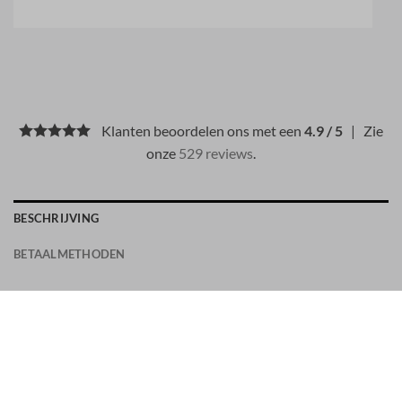
Klanten beoordelen ons met een
4.9 / 5
| Zie
onze
529 reviews
.
BESCHRIJVING
BETAALMETHODEN
PRODUCTDETAILS
Turtleneck trui van lichte RWS-gecertificeerde zuivere wol
met tricotsteek, met geribbelde details. Stekenverhouding
14.