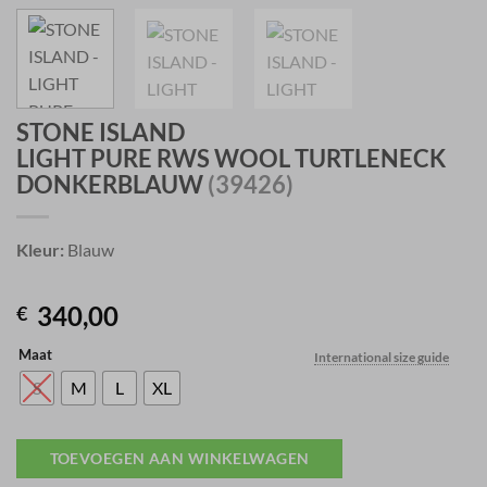
STONE ISLAND
LIGHT PURE RWS WOOL TURTLENECK
DONKERBLAUW
(39426)
Kleur:
Blauw
340,00
€
Maat
International size guide
S
M
L
XL
TOEVOEGEN AAN WINKELWAGEN