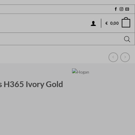
€
0,00
 H365 Ivory Gold