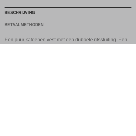
BESCHRIJVING
BETAALMETHODEN
Een puur katoenen vest met een dubbele ritssluiting. Een
kledingstuk dat makkelijk te combineren is, perfect voor op
kantoor in combinatie met een shirt met lange mouwen of
een polo, of voor in je vrije tijd met een T-shirt eroverheen.
Normale pasvorm. Gemaakt in Italië.
100% KATOEN
EU 21% BTW
|
USA 8% SALES TAX
|
HONG KONG NO TAX