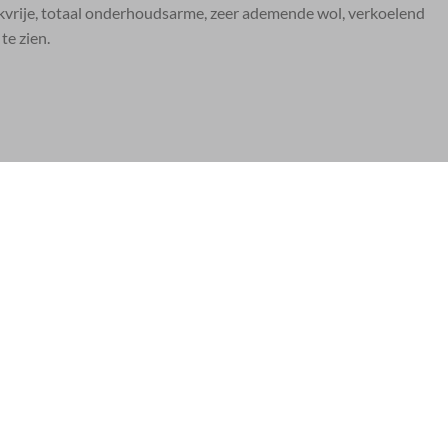
kvrije, totaal onderhoudsarme, zeer ademende wol, verkoelend
te zien.
ws
.
VOUSTEN BRANDS OF THE WORLD