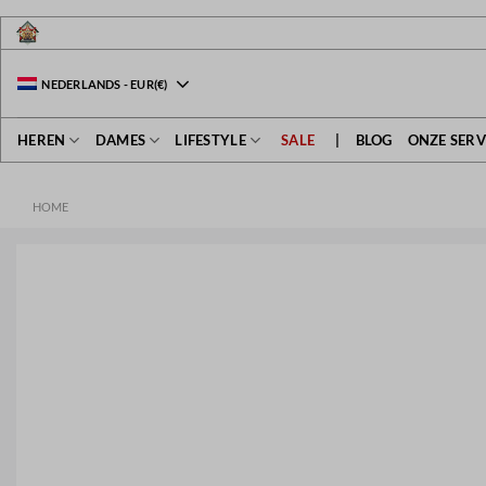
Ga
naar
inhoud
NEDERLANDS
-
EUR
(€)
HEREN
DAMES
LIFESTYLE
SALE
|
BLOG
ONZE SERV
HOME