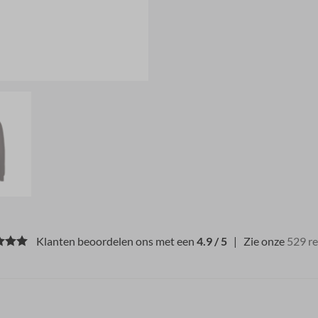
Klanten beoordelen ons met een
4.9 / 5
| Zie onze
529 r