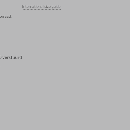
International size guide
orraad.
0 verstuurd
a