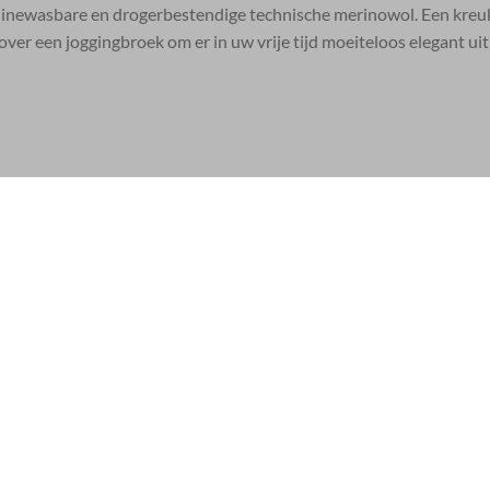
chinewasbare en drogerbestendige technische merinowol. Een kreu
ver een joggingbroek om er in uw vrije tijd moeiteloos elegant uit 
Klanten beoordelen ons met een
4.9 / 5
| Zie onze
529 revie
OVER ONS