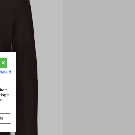
beleid
te te
ing te
en.
AN