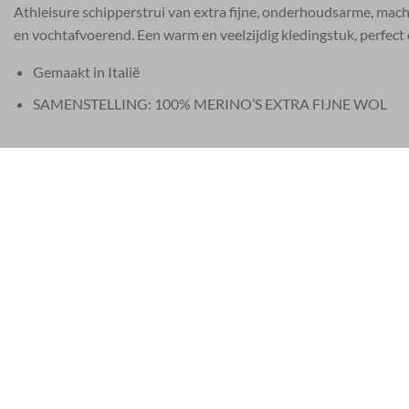
Athleisure schipperstrui van extra fijne, onderhoudsarme, ma
en vochtafvoerend. Een warm en veelzijdig kledingstuk, perfect o
Gemaakt in Italië
SAMENSTELLING: 100% MERINO’S EXTRA FIJNE WOL
EU 21% BTW
|
USA 8% SALES TAX
|
HONG KONG NO TAX
SERVICE
WETTELIJK