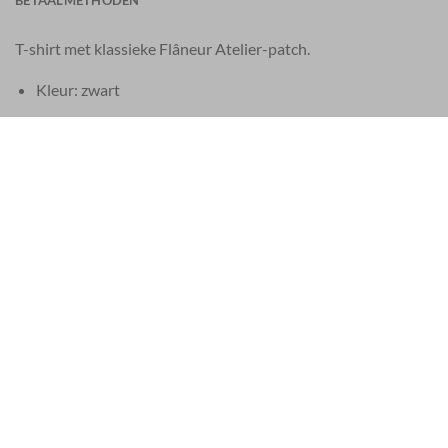
BETAALMETHODEN
T-shirt met klassieke Flâneur Atelier-patch.
Kleur: zwart
Primaire stof: katoen
EU 21% BTW
|
USA 8% SALES TAX
|
HONG KONG NO TAX
Klanten beoordelen ons met een
4.9 / 5
| Zie onze
529 reviews
.
SERVICE