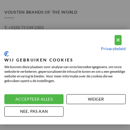
VOUSTEN BRANDS OF THE WORLD
T:
+31(0) 73 549 2303
E:
info@voustenmode.nl
Privacybeleid
KvK-nummer 17188996
BTW-nummer: NL815992890B01
WIJ GEBRUIKEN COOKIES
We kunnen deze plaatsen voor analyse van onze bezoekersgegevens, om onze
website te verbeteren, gepersonaliseerde inhoud te tonen en om u een geweldige
website-ervaring te bieden. Voor meer informatie over de cookies die we
gebruiken opent u de instellingen.
THE NETHERLANDS STORE
ACCEPTEER ALLES
WEIGER
NEE, PAS AAN