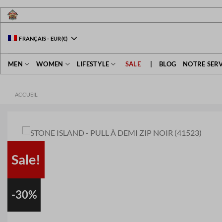
Passer
au
contenu
FRANÇAIS
-
EUR
(€)
MEN
WOMEN
LIFESTYLE
SALE
|
BLOG
NOTRE SERV
ACCUEIL
Sale!
-30%