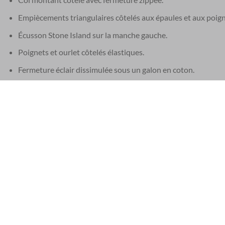
Empiècements triangulaires côtelés aux épaules et aux poign
Écusson Stone Island sur la manche gauche.
Poignets et ourlet côtelés élastiques.
Fermeture éclair dissimulée sous un galon en coton.
Coupe standard.
COMPOSITION
Tissu extérieur : 100 % coton.
Tissu secondaire : 98 % coton, 2 % élasthanne/élasthanne.
Référence Stone Island : 6100068 0029
Référence : 41523