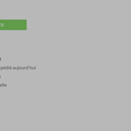
s:
€ 206,50.
ER
t
édié aujourd'hui
e
elle