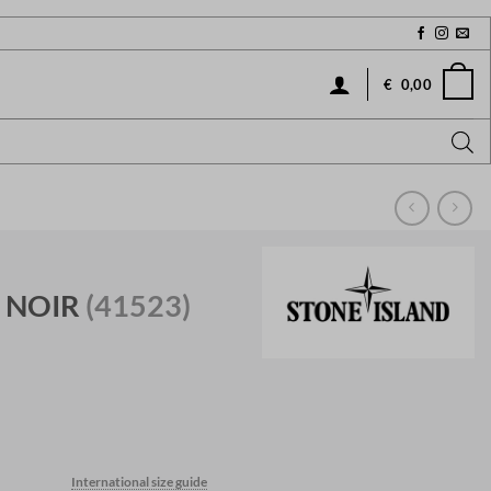
€
0,00
P NOIR
(41523)
Current
price
International size guide