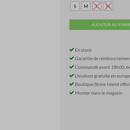
was:
i
€ 295,00.
S
M
L
XL
AJOUTER AU PANI
En stock
Garantie de remboursemen
Commandé avant 18h00, exp
Livraison gratuite en europ
Boutique Stone Island offici
Monter dans le magasin