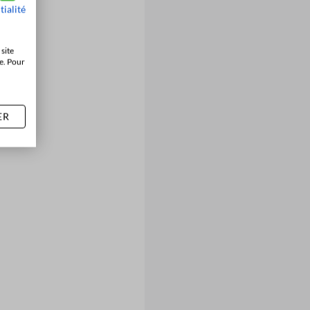
tialité
site
e. Pour
ER