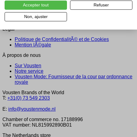
Paiement
Accepter tout
Refuser
ExpÃ©dition & Livraison
Politique de Retour
Non, ajuster
Conseil
Légal
Politique de ConfidentialitÃ© et de Cookies
Mention lÃ©gale
À propos de nous
Sur Vousten
Notre service
Vousten Mode: Fournisseur de la cour par ordonnance
royale
Vousten Brands of the World
T:
+31(0) 73 549 2303
E:
info@voustenmode.nl
Chamber of commerce no. 17188996
VAT number: NL815992890B01
The Netherlands store