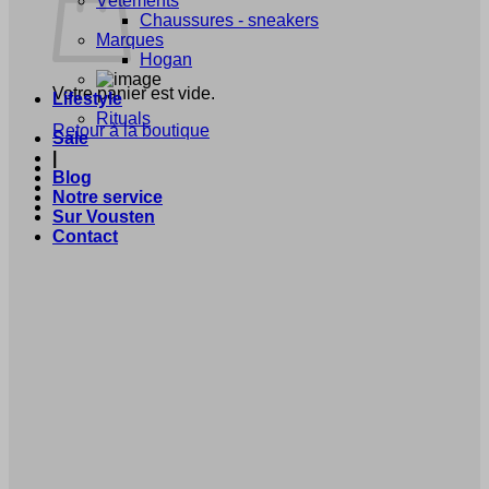
Vêtements
Chaussures - sneakers
Marques
Hogan
Votre panier est vide.
Lifestyle
Rituals
Retour à la boutique
Sale
|
Blog
Notre service
Sur Vousten
Contact