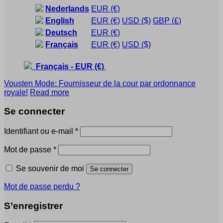
Nederlands
EUR
(€)
English
EUR
(€)
USD
($)
GBP
(£)
Deutsch
EUR
(€)
Français
EUR
(€)
USD
($)
Français
-
EUR
(€)
Vousten Mode: Fournisseur de la cour par ordonnance
royale!
Read more
Se connecter
Obligatoire
Identifiant ou e-mail
*
Obligatoire
Mot de passe
*
Se souvenir de moi
Se connecter
Mot de passe perdu ?
S’enregistrer