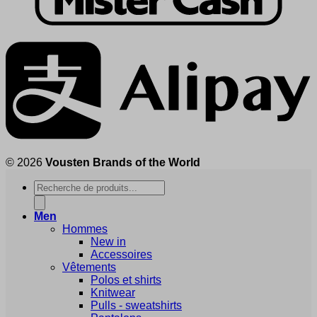
© 2026
Vousten Brands of the World
Recherche
de
produits
Men
Hommes
New in
Accessoires
Vêtements
Polos et shirts
Knitwear
Pulls - sweatshirts