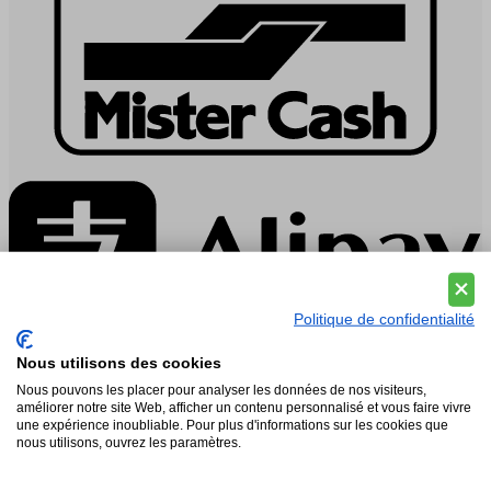
Politique de confidentialité
Nous utilisons des cookies
Vousten obtient un score de 4.9 / 5 sur la base de 529
Nous pouvons les placer pour analyser les données de nos visiteurs,
commentaires
.
améliorer notre site Web, afficher un contenu personnalisé et vous faire vivre
une expérience inoubliable. Pour plus d'informations sur les cookies que
Service
nous utilisons, ouvrez les paramètres.
Foire aux questions (FAQ)