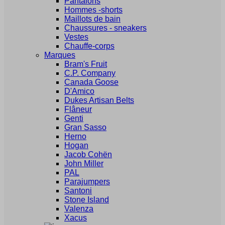
Pantalons
Hommes -shorts
Maillots de bain
Chaussures - sneakers
Vestes
Chauffe-corps
Marques
Bram's Fruit
C.P. Company
Canada Goose
D'Amico
Dukes Artisan Belts
Flâneur
Genti
Gran Sasso
Herno
Hogan
Jacob Cohën
John Miller
PAL
Parajumpers
Santoni
Stone Island
Valenza
Xacus