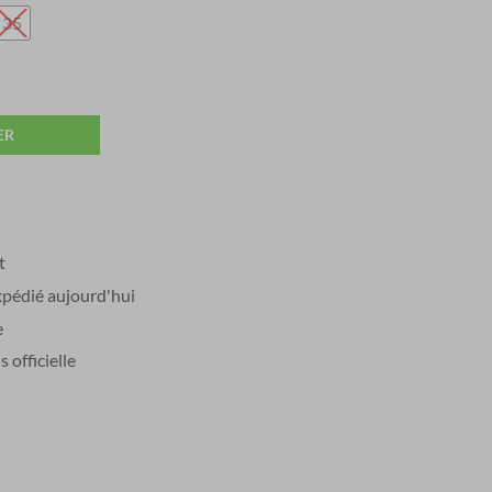
35
ER
t
édié aujourd'hui
e
officielle