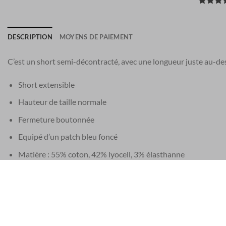
DESCRIPTION
MOYENS DE PAIEMENT
C’est un short semi-décontracté, avec une longueur juste au-de
Short extensible
Hauteur de taille normale
Fermeture boutonnée
Equipé d’un patch bleu foncé
Matière : 55% coton, 42% lyocell, 3% élasthanne
Ce short Jacob Cohen est fabriqué à la main en Vénétie, dans le n
EU 21% TVA
|
USA 8% SALES TAX
|
HONG KONG NO TAX