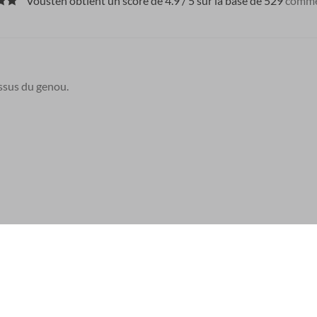
Vousten obtient un score de 4.9 / 5 sur la base de 529
comme
ssus du genou.
ord-est de l’Italie.