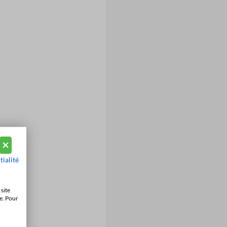
tialité
site
e. Pour