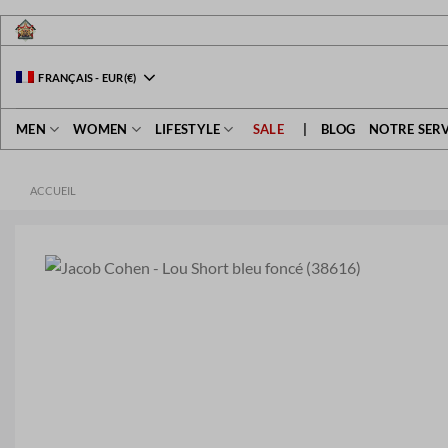
Passer
au
contenu
FRANÇAIS
-
EUR
(€)
MEN
WOMEN
LIFESTYLE
SALE
|
BLOG
NOTRE SERV
ACCUEIL