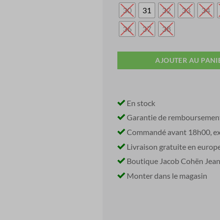
30
31
32
33
34
36
37
38
AJOUTER AU PANI
En stock
Garantie de remboursemen
Commandé avant 18h00, exp
Livraison gratuite en europ
Boutique Jacob Cohën Jeans 
Monter dans le magasin