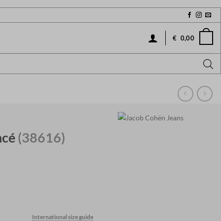
€
0,00
ncé
(38616)
International size guide