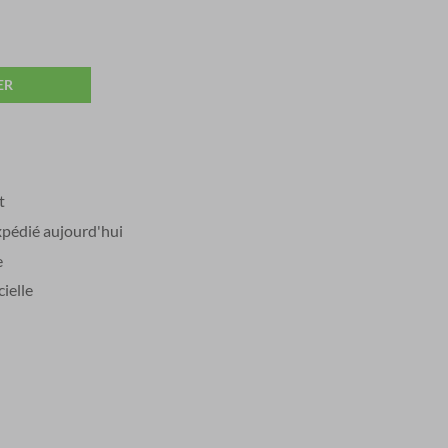
98,00.
ER
t
édié aujourd'hui
e
ielle