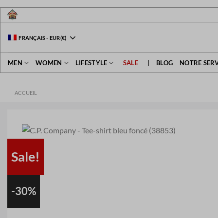
Passer
au
contenu
FRANÇAIS
-
EUR
(€)
MEN
WOMEN
LIFESTYLE
SALE
|
BLOG
NOTRE SERV
ACCUEIL
Sale!
-30%