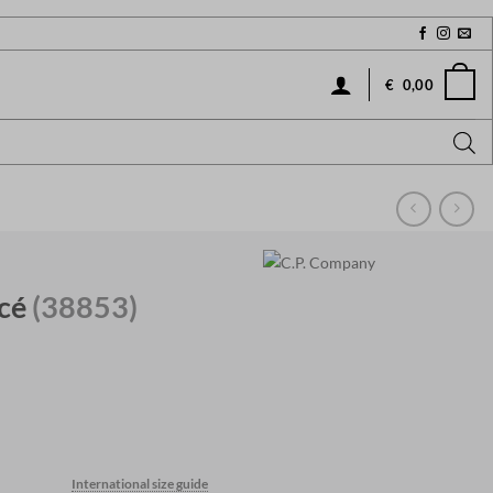
€
0,00
ncé
(38853)
urrent
ice
International size guide