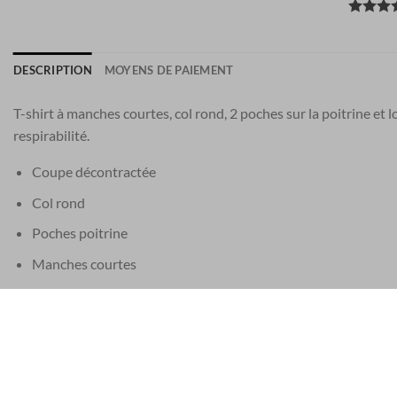
DESCRIPTION
MOYENS DE PAIEMENT
T-shirt à manches courtes, col rond, 2 poches sur la poitrine et 
respirabilité.
Coupe décontractée
Col rond
Poches poitrine
Manches courtes
Détail du logo
EU 21% TVA
|
USA 8% SALES TAX
|
HONG KONG NO TAX