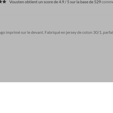
Vousten obtient un score de 4.9 / 5 sur la base de 529
comme
logo imprimé sur le devant. Fabriqué en jersey de coton 30/1, parfai