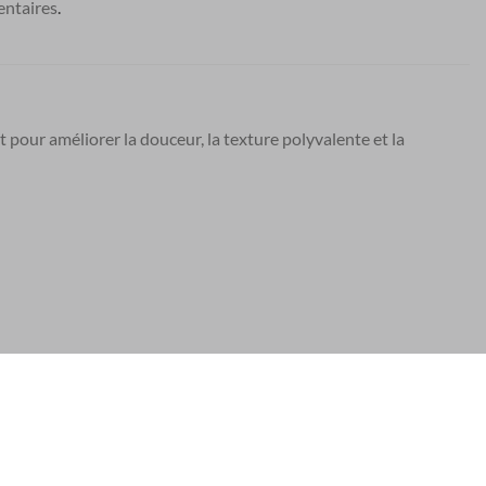
ntaires
.
t pour améliorer la douceur, la texture polyvalente et la