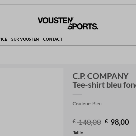
ICE
SUR VOUSTEN
CONTACT
C.P. COMPANY
Tee-shirt bleu fo
Couleur:
Bleu
Original
C
140,00
98,00
€
€
price
pr
Taille