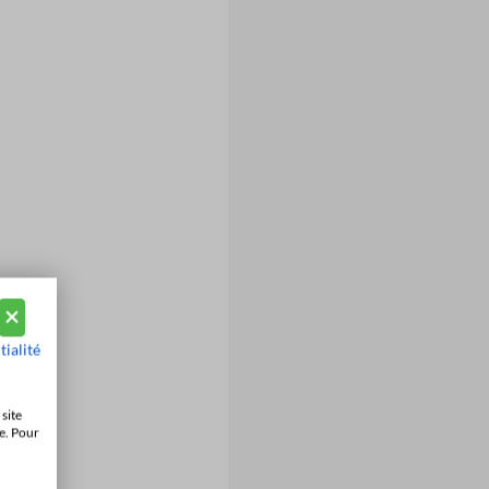
tialité
site
e. Pour