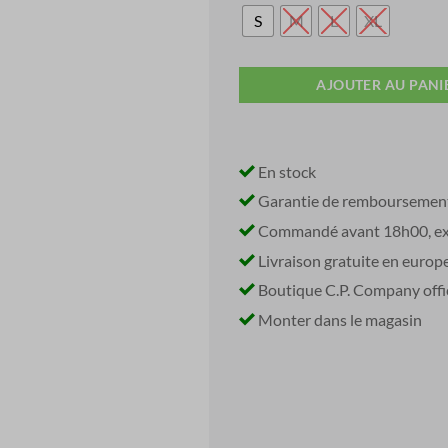
was:
is:
€ 140,00.
€ 
S
M
L
XL
AJOUTER AU PANI
En stock
Garantie de remboursemen
Commandé avant 18h00, exp
Livraison gratuite en europ
Boutique C.P. Company offic
Monter dans le magasin