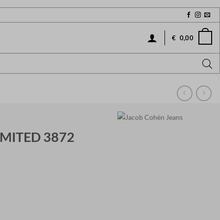
€
0,00
IMITED 3872
Current