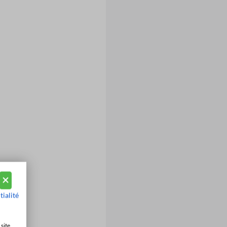
tialité
site