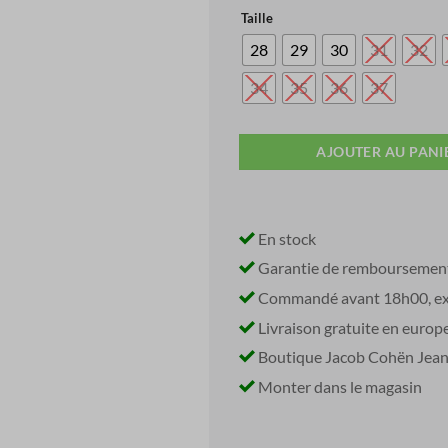
price
Taille
was:
i
€ 730,00.
28
29
30
31
32
34
35
36
37
AJOUTER AU PANI
En stock
Garantie de remboursemen
Commandé avant 18h00, exp
Livraison gratuite en europ
Boutique Jacob Cohën Jeans 
Monter dans le magasin