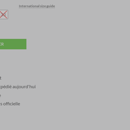
price
International size guide
s:
€ 511,00.
33
ER
t
édié aujourd'hui
e
officielle