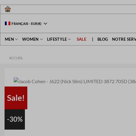
Passer
au
contenu
FRANÇAIS
-
EUR
(€)
MEN
WOMEN
LIFESTYLE
SALE
|
BLOG
NOTRE SERV
ACCUEIL
Sale!
-30%