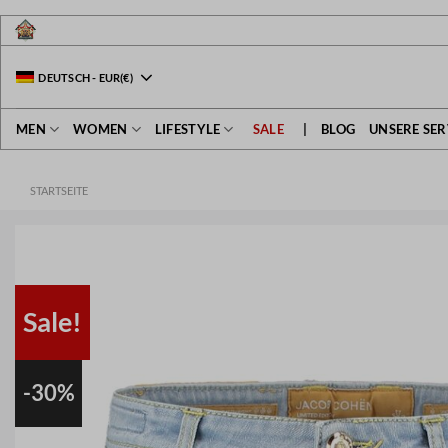
Zum
Inhalt
springen
DEUTSCH
-
EUR
(€)
MEN
WOMEN
LIFESTYLE
SALE
|
BLOG
UNSERE SER
STARTSEITE
Sale!
-30%