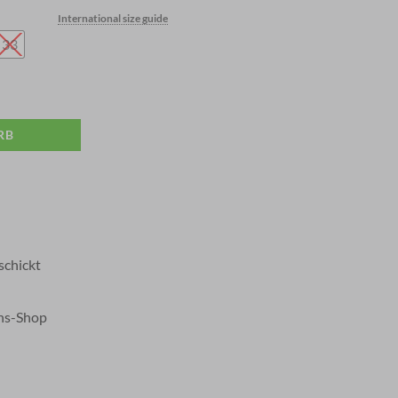
price
International size guide
s:
€ 511,00.
33
RB
schickt
ans-Shop