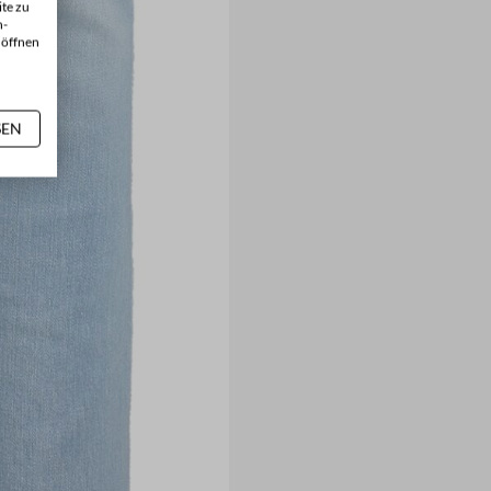
te zu
n-
 öffnen
SEN