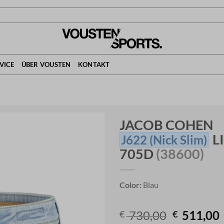
VICE
ÜBER VOUSTEN
KONTAKT
JACOB COHEN
L
J622
(Nick Slim)
705D
(38600)
Color:
Blau
Original
730,00
511,00
€
€