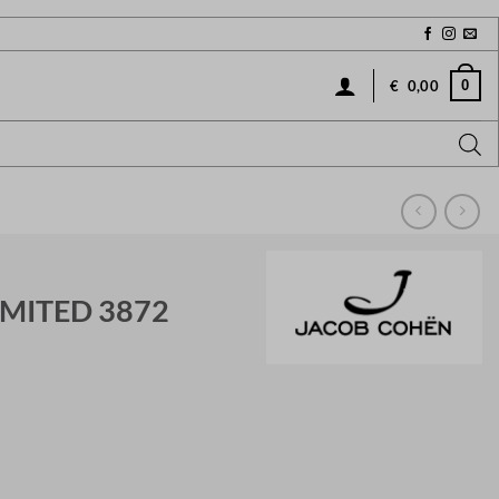
0
€
0,00
IMITED 3872
Current