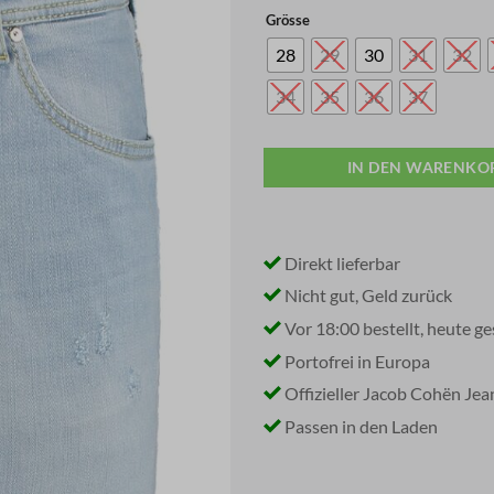
price
Grösse
was:
i
€ 730,00.
28
29
30
31
32
34
35
36
37
IN DEN WARENKO
Direkt lieferbar
Nicht gut, Geld zurück
Vor 18:00 bestellt, heute ge
Portofrei in Europa
Offizieller Jacob Cohën Je
Passen in den Laden