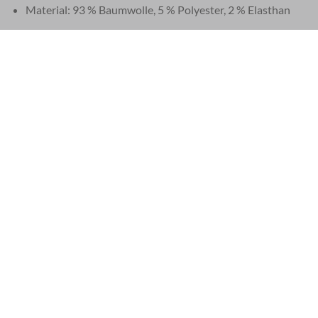
Material: 93 % Baumwolle, 5 % Polyester, 2 % Elasthan
Fußbreite: 17 cm
Grundlänge: 35 Zoll (kann je nach Wäsche leicht variieren)
Diese Jeans von Jacob Cohen werden in Venetien im Nordost
Wird mit einem passenden Schal und zusätzlichem Garn in der r
EU 21% MWST.
|
USA 8% SALES TAX
|
HONG KONG NO TAX