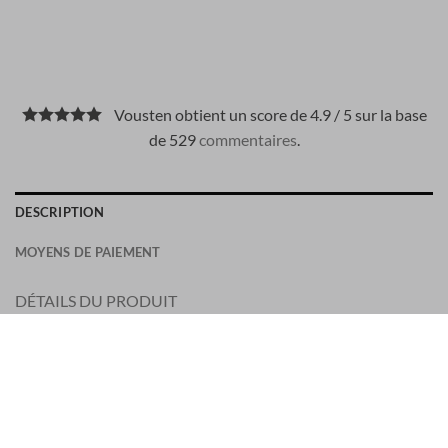
Vousten obtient un score de 4.9 / 5 sur la base
de 529
commentaires
.
DESCRIPTION
MOYENS DE PAIEMENT
DÉTAILS DU PRODUIT
Ce modèle est un incontournable raffiné d’Herno, ajoutant
une touche de luxe discret à votre garde-robe quotidienne.
Taille grand, prenez une taille au-dessus de votre taille habituelle !
Le mannequin mesure 186 cm, pèse 80 kg et porte une taille S.