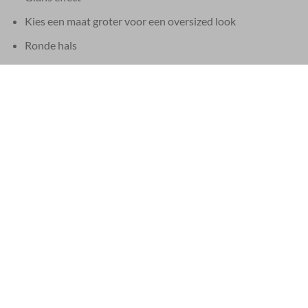
Kies een maat groter voor een oversized look
Ronde hals
Interlock Supima-katoen
Materiaal: 100% katoen
Gewicht: 190 g/m²
Etiketten van gerecycled katoen
Hangtags van gerecycled papier
Made in Italië
Geproduceerd in Marche, Italië. Gecertificeerd 100%
gemaakt in Italië, volgens ambachtelijke procedures.
EU 21% BTW
|
USA 8% SALES TAX
|
HONG KONG NO TAX