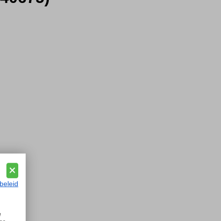
beleid
e