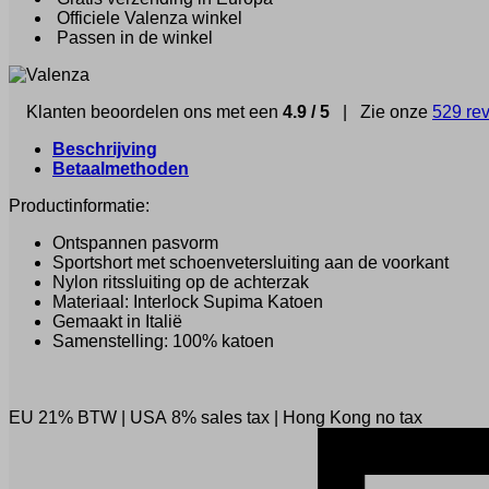
Officiele Valenza winkel
Passen in de winkel
Klanten beoordelen ons met een
4.9 / 5
| Zie onze
529 re
Beschrijving
Betaalmethoden
Productinformatie:
Ontspannen pasvorm
Sportshort met schoenvetersluiting aan de voorkant
Nylon ritssluiting op de achterzak
Materiaal: Interlock Supima Katoen
Gemaakt in Italië
Samenstelling: 100% katoen
EU 21% BTW
|
USA 8% sales tax
|
Hong Kong no tax