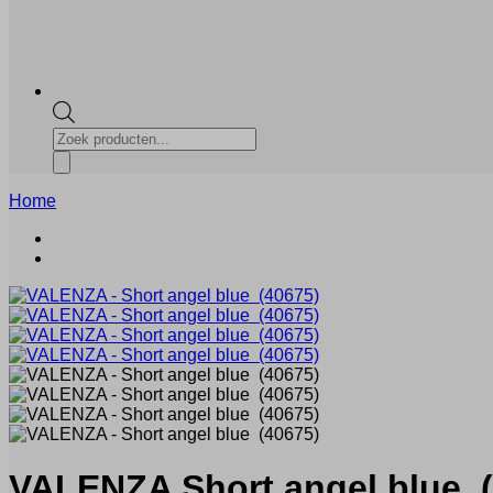
Producten
zoeken
Home
VALENZA
Short angel blue