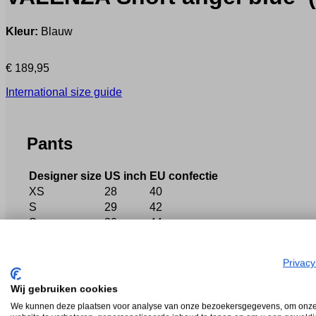
Kleur:
Blauw
€
189,95
International size guide
Pants
Designer size
US inch
EU confectie
XS
28
40
S
29
42
S
30
44
M
31
46
M
32
48
Privacy
L
33-34
50
L
35
52
Wij gebruiken cookies
XL
36-37
54
We kunnen deze plaatsen voor analyse van onze bezoekersgegevens, om onz
XXL
38
56