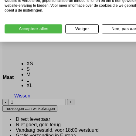
website te verbeteren, gepersonaliseerde inhoud te tonen en om u een geweld
website-ervaring te bieden. Voor meer informatie over de cookies die we gebru
XXXL
40
58
opent u de instellingen.
Accepteer alles
Weiger
Nee, pas aa
XS
S
M
Maat
L
XL
Wissen
VALENZA
-
Toevoegen aan winkelwagen
Short
angel
Direct leverbaar
blue
Niet goed, geld terug
(40675)
Vandaag besteld, voor 18:00 verstuurd
aantal
Gratis verzending in Europa