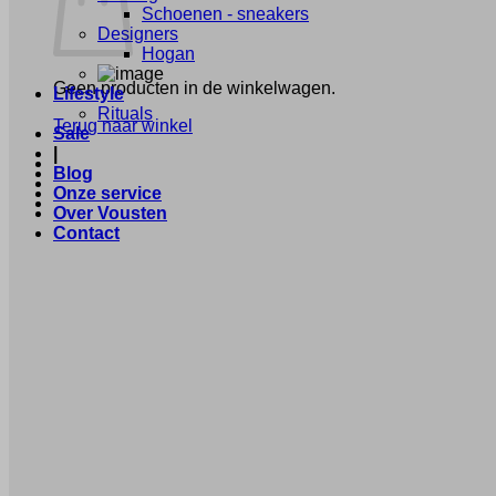
Schoenen - sneakers
Designers
Hogan
Geen producten in de winkelwagen.
Lifestyle
Rituals
Terug naar winkel
Sale
|
Blog
Onze service
Over Vousten
Contact