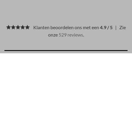
Klanten beoordelen ons met een
4.9 / 5
| Zie
onze
529 reviews
.
BESCHRIJVING
BETAALMETHODEN
Materiaal: 97% katoen, 3% elastan
Stone Island-nummer: 30020
Kleurnummer: V0020
ID-nummer: 36995