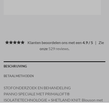
Klanten beoordelen ons met een
4.9 / 5
| Zie
onze
529 reviews
.
BESCHRIJVING
BETAALMETHODEN
STOFONDERZOEK EN BEHANDELING
PANNO SPECIALE MET PRIMALOFT®
ISOLATIETECHNOLOGIE + SHETLAND KNIT: Blouson met
capuchon gemaakt van een speciale wollen nylon stof met