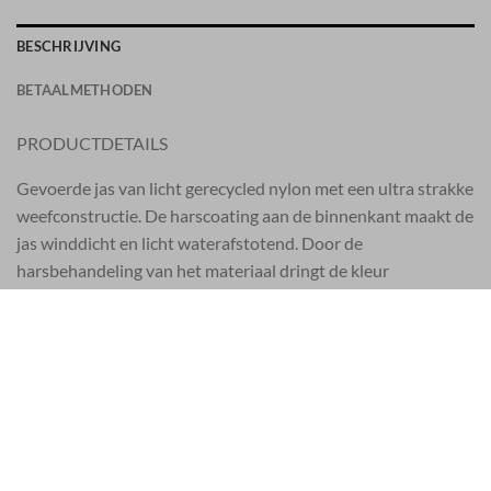
BESCHRIJVING
BETAALMETHODEN
PRODUCTDETAILS
Gevoerde jas van licht gerecycled nylon met een ultra strakke
weefconstructie. De harscoating aan de binnenkant maakt de
jas winddicht en licht waterafstotend. Door de
harsbehandeling van het materiaal dringt de kleur
ongelijkmatig in de stof, waardoor het oppervlak een
gekreukt uiterlijk krijgt. Gevoerd met PrimaLoft®-TC, een
exclusieve mix van hoogwaardige isolerende vezels, 70%
gerecycled, ontwikkeld met Stone Island voor het verven van
kleding. Geverfd met toevoeging van een speciaal anti-
druppelmiddel.
STIJL