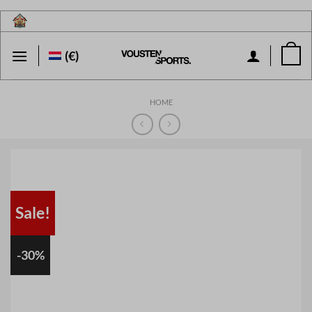
Ga
naar
inhoud
(€)
HOME
Sale!
-30%