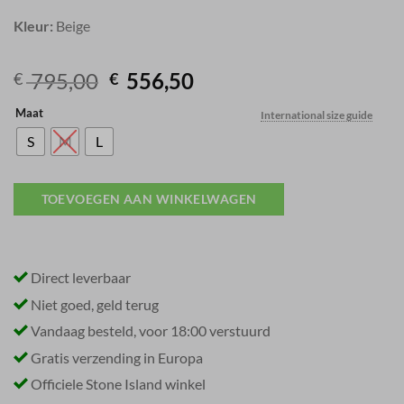
Kleur:
Beige
Original
Current
795,00
556,50
€
€
price
price
Maat
International size guide
was:
is:
€ 795,00.
€ 556,50.
S
M
L
TOEVOEGEN AAN WINKELWAGEN
Direct leverbaar
Niet goed, geld terug
Vandaag besteld, voor 18:00 verstuurd
Gratis verzending in Europa
Officiele Stone Island winkel