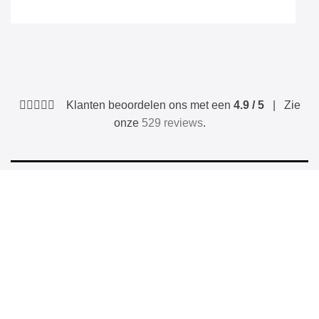
Klanten beoordelen ons met een
4.9 / 5
| Zie
onze
529 reviews
.
BESCHRIJVING
BETAALMETHODEN
Materiaal: 34% nylon, 34% wol, 8% alpaca, 22% acryl,
2%nylon
Stone Island nummer: 571B9