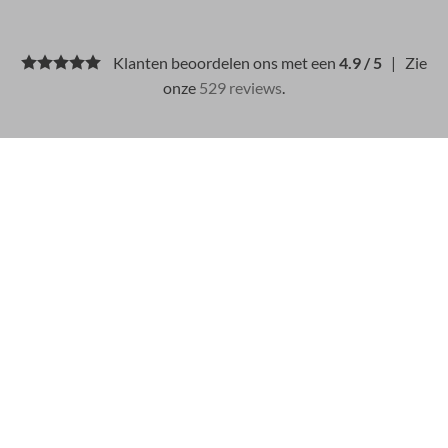
Klanten beoordelen ons met een
4.9 / 5
| Zie
onze
529 reviews
.
BESCHRIJVING
BETAALMETHODEN
Materiaal: 100% wol
Stone Island-nummer: 536D5
Kleurnummer: V0020
ID: 37817
EU 21% BTW
|
USA 8% SALES TAX
|
HONG KONG NO TAX