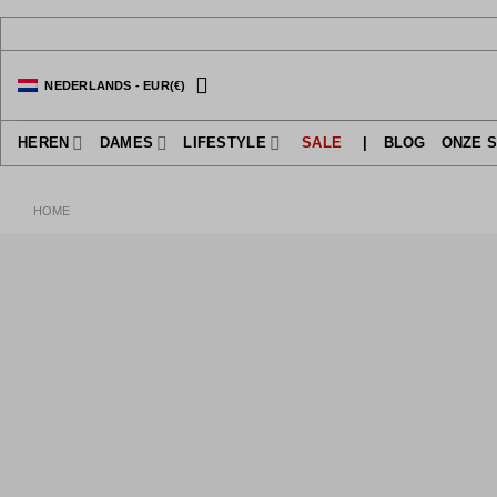
Ga
naar
inhoud
NEDERLANDS
-
EUR
(€)
HEREN
DAMES
LIFESTYLE
SALE
|
BLOG
ONZE 
HOME