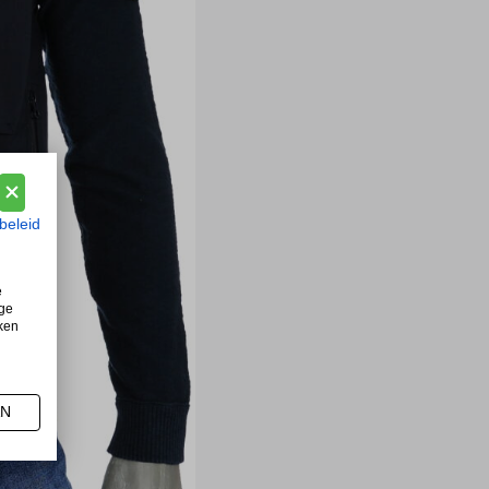
beleid
e
ige
iken
AN