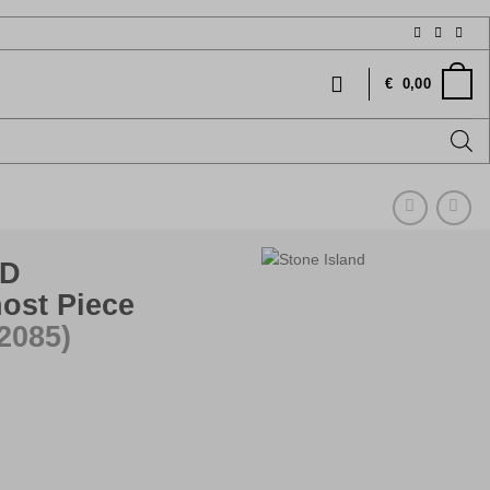
€
0,00
ND
ost Piece
2085)