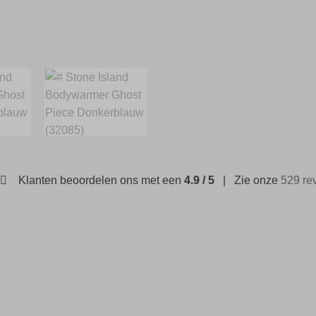
Klanten beoordelen ons met een
4.9 / 5
| Zie onze
529 re