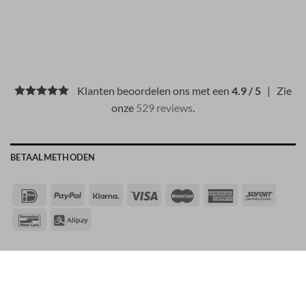
Klanten beoordelen ons met een
4.9 / 5
| Zie
onze
529 reviews
.
BETAALMETHODEN