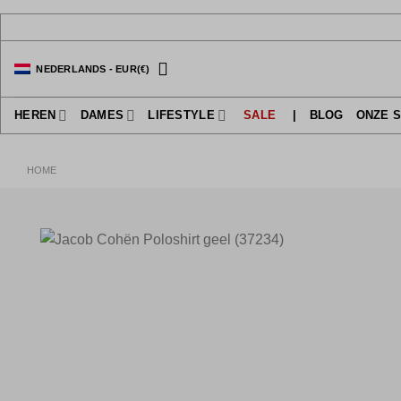
Ga
naar
inhoud
NEDERLANDS
-
EUR
(€)
HEREN
DAMES
LIFESTYLE
SALE
|
BLOG
ONZE 
HOME