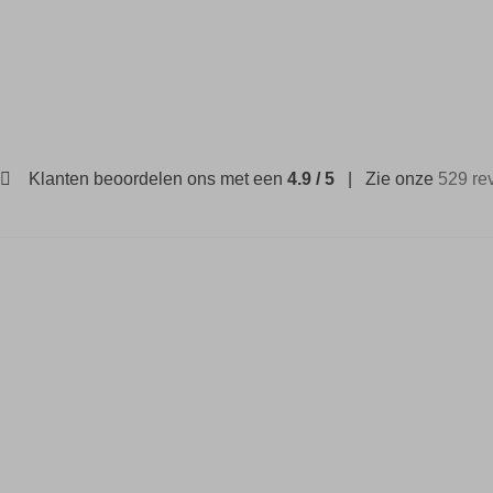
Klanten beoordelen ons met een
4.9 / 5
| Zie onze
529 re