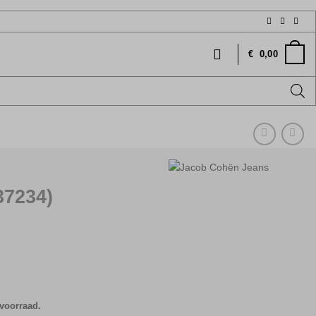
€
0,00
37234)
 voorraad.