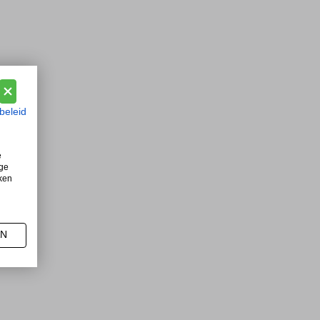
beleid
e
ige
iken
AN