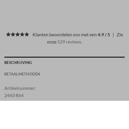
Klanten beoordelen ons met een
4.9 / 5
| Zie
onze
529 reviews
.
BESCHRIJVING
BETAALMETHODEN
Artikelnummer:
2443 R64
Cotton 95%, Elastane 5%