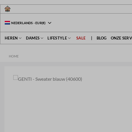
Ga
naar
inhoud
NEDERLANDS
-
EUR
(€)
HEREN
DAMES
LIFESTYLE
SALE
|
BLOG
ONZE SERV
HOME