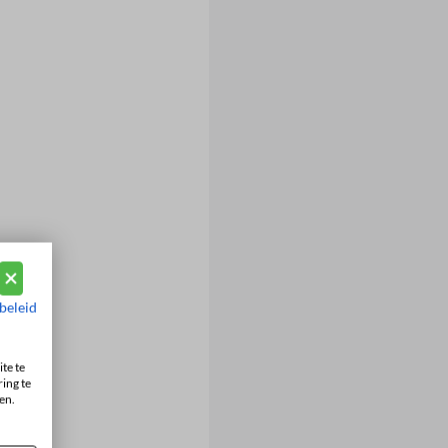
beleid
te te
ing te
en.