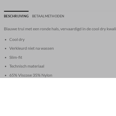
BESCHRIJVING
BETAALMETHODEN
Blauwe trui met een ronde hals, vervaardigd in de cool dry kwali
Cool dry
Verkleurd niet na wassen
Slim-fit
Technisch materiaal
65% Viscose 35% Nylon
EU 21% BTW
|
USA 8% SALES TAX
|
HONG KONG NO TAX