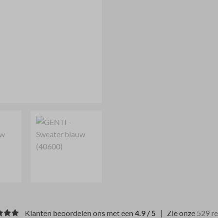
Klanten beoordelen ons met een
4.9 / 5
| Zie onze
529 r