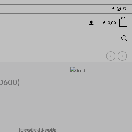
€
0,00
0600)
International size guide