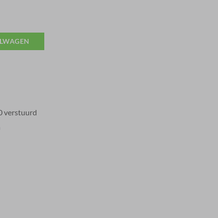
ELWAGEN
0 verstuurd
a