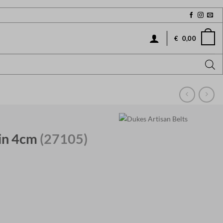
€
0,00
uin 4cm
(27105)