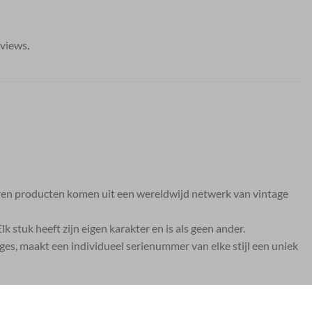
eviews
.
ederen producten komen uit een wereldwijd netwerk van vintage
 stuk heeft zijn eigen karakter en is als geen ander.
ages, maakt een individueel serienummer van elke stijl een uniek
leurenprints. De ontwerpers tekenen verhalende motieven,