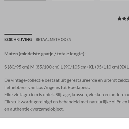
BESCHRIJVING
BETAALMETHODEN
Maten (middelste gaatje / totale lengte):
S
(80/95 cm)
M
(85/100 cm)
L
(90/105 cm)
XL
(95/110 cm)
XXL
De vintage-collectie bestaat uit gerestaureerde en uiterst zeld
liefhebbers, van Los Angeles tot Boedapest.
Elke vintage riem is uniek. Slijtage, krassen, vlekken en andere
Elk stuk wordt gereinigd en behandeld met natuurlijke oliën en k
en authentiek verzamelobject.
De Artisan-collectie is het breedste assortiment en bestaat ui