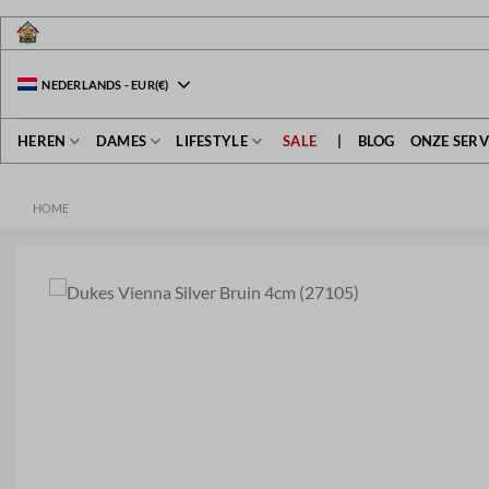
Ga
naar
inhoud
NEDERLANDS
-
EUR
(€)
HEREN
DAMES
LIFESTYLE
SALE
|
BLOG
ONZE SERV
HOME