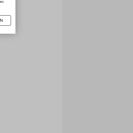
en.
AN