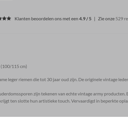
Klanten beoordelen ons met een
4.9 / 5
| Zie onze
529 r
(100/115 cm)
zame leger riemen die tot 30 jaar oud zijn. De originele vintage l
 ouderdomssporen zijn tekenen van echte vintage army producten. Elk
rijgt ten slotte hun artistieke touch. Vervaardigd in beperkte opl
t lederen accessoires met tal van handgeschilderde motieven en k