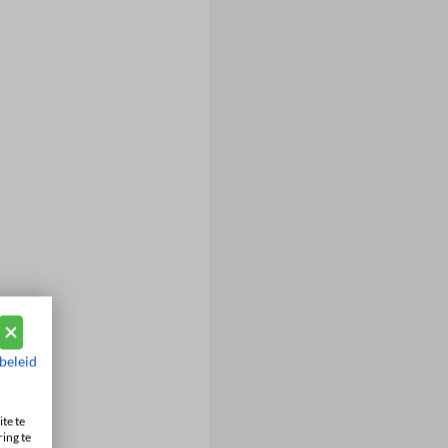
beleid
te te
ing te