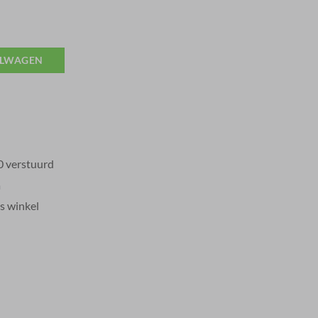
ELWAGEN
0 verstuurd
a
s winkel