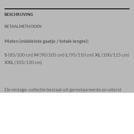
BESCHRIJVING
BETAALMETHODEN
Maten (middelste gaatje / totale lengte):
S
(85/100 cm)
M
(90/105 cm)
L
(95/110 cm)
XL
(100/115 cm)
XXL
(105/120 cm)
De vintage-collectie bestaat uit gerestaureerde en uiterst
zeldzame leger riemen die tot 30 jaar oud zijn. De originele
vintage lederen producten komen uit een wereldwijd
netwerk van vintage liefhebbers, van Los Angeles tot
Boedapest.
Elke vintage riem is uniek. Slijtage, krassen, vlekken en andere