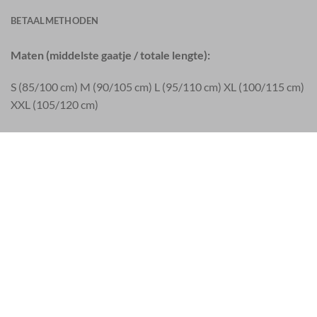
BETAALMETHODEN
Maten (middelste gaatje / totale lengte):
S (85/100 cm) M (90/105 cm) L (95/110 cm) XL (100/115 cm)
XXL (105/120 cm)
De vintage-collectie bestaat uit gerestaureerde en uiterst
zeldzame leger riemen die tot 30 jaar oud zijn. De originele
vintage lederen producten komen uit een wereldwijd
netwerk van vintage liefhebbers, van Los Angeles tot
Boedapest.
Elke vintage riem is uniek. Slijtage, krassen, vlekken en andere
ouderdomssporen zijn tekenen van echte vintage army
producten. Elk stuk heeft zijn eigen karakter en is als geen
ander.
Elk stuk wordt gereinigd en behandeld met natuurlijke oliën
en krijgt ten slotte hun artistieke touch. Vervaardigd in