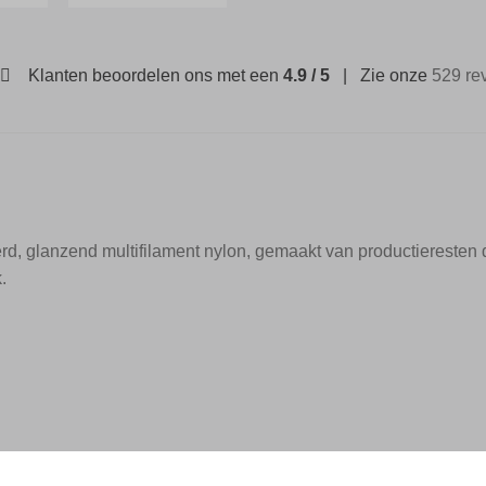
Klanten beoordelen ons met een
4.9 / 5
| Zie onze
529 re
glanzend multifilament nylon, gemaakt van productieresten di
.