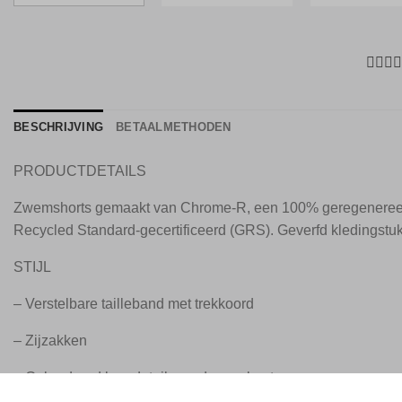
BESCHRIJVING
BETAALMETHODEN
PRODUCTDETAILS
Zwemshorts gemaakt van Chrome-R, een 100% geregenereerd, 
Recycled Standard-gecertificeerd (GRS). Geverfd kledingstuk
STIJL
– Verstelbare tailleband met trekkoord
– Zijzakken
– Geborduurd logodetail aan de voorkant