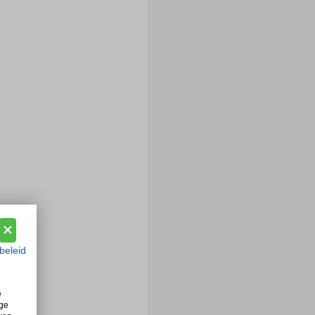
beleid
e
ige