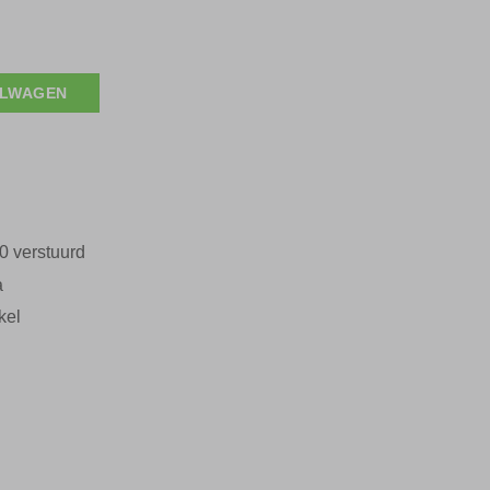
s:
€ 105,00.
ELWAGEN
0 verstuurd
a
kel