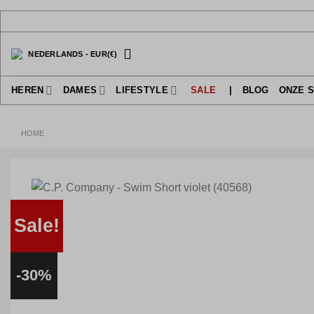
Ga
naar
inhoud
NEDERLANDS
-
EUR
(€)
HEREN
DAMES
LIFESTYLE
SALE
|
BLOG
ONZE 
HOME
Sale!
-30%