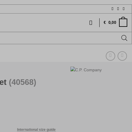
€
0,00
let
(40568)
Current
price
International size guide