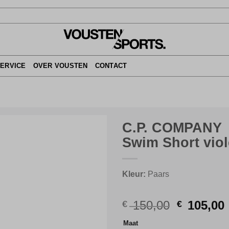
SERVICE
OVER VOUSTEN
CONTACT
C.P. COMPANY
Swim Short vio
Kleur:
Paars
Original
150,00
105,00
€
€
price
Maat