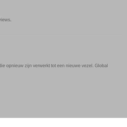
views
.
e opnieuw zijn verwerkt tot een nieuwe vezel. Global