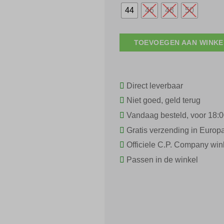
was:
i
€ 150,00.
44
46
48
50
TOEVOEGEN AAN WINK
Direct leverbaar
Niet goed, geld terug
Vandaag besteld, voor 18:0
Gratis verzending in Europ
Officiele C.P. Company win
Passen in de winkel