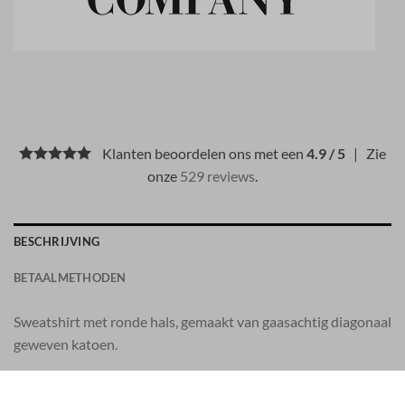
Klanten beoordelen ons met een
4.9 / 5
| Zie
onze
529 reviews
.
BESCHRIJVING
BETAALMETHODEN
Sweatshirt met ronde hals, gemaakt van gaasachtig diagonaal
geweven katoen.
– Geribbelde ronde hals met geborduurd logodetail op de rug