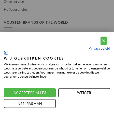
Onze service
Hofleverancier
VOUSTEN BRANDS OF THE WORLD
T:
+31(0) 73 549 2303
E:
info@voustenmode.nl
Privacybeleid
KvK-nummer 17188996
WIJ GEBRUIKEN COOKIES
BTW-nummer: NL815992890B01
We kunnen deze plaatsen voor analyse van onze bezoekersgegevens, om onze
website te verbeteren, gepersonaliseerde inhoud te tonen en om u een geweldige
website-ervaring te bieden. Voor meer informatie over de cookies die we
gebruiken opent u de instellingen.
THE NETHERLANDS STORE
ACCEPTEER ALLES
WEIGER
NEE, PAS AAN