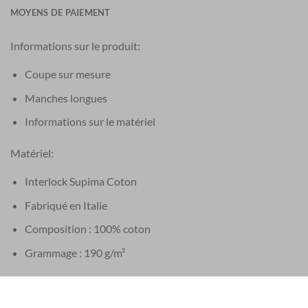
MOYENS DE PAIEMENT
Informations sur le produit:
Coupe sur mesure
Manches longues
Informations sur le matériel
Matériel:
Interlock Supima Coton
Fabriqué en Italie
Composition : 100% coton
Grammage : 190 g/m²
Boutons: