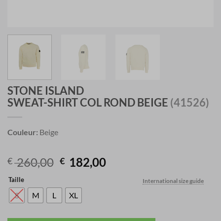
STONE ISLAND
SWEAT-SHIRT COL ROND BEIGE
(41526)
Couleur:
Beige
Original
Current
260,00
182,00
€
€
price
price
Taille
International size guide
was:
is:
€ 260,00.
€ 182,00.
S
M
L
XL