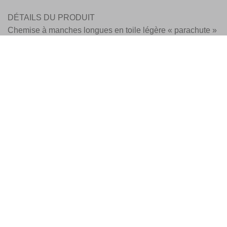
DÉTAILS DU PRODUIT
Chemise à manches longues en toile légère « parachute »
de coton. Teint en pièce.
STYLE
Coupe confort.
Col boutonné.
Sur la poitrine, une poche plaquée à rabat et fermeture
boutonnée cachée.
Ci-dessous, imprimé lettrage Stone Island en relief.
Poignets boutonnés.
Empiècement avec deux petits plis au dos.
Fond arrondi.
Fermeture boutons.
COMPOSITION
100% Coton