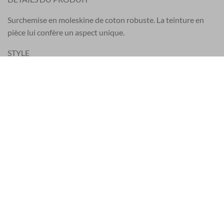
Surchemise en moleskine de coton robuste. La teinture en
pièce lui confère un aspect unique.
STYLE
Poche poitrine plaquée avec ouverture oblique et bouton-
pression, et petite poche intérieure à bouton-pression.
Empiècement dos.
Écusson Stone Island sur la manche gauche.
Poignets ajustables par bouton-pression.
Bas arrière plus long.
Fermeture à boutons-pression.
Coupe confortable.
COMPOSITION