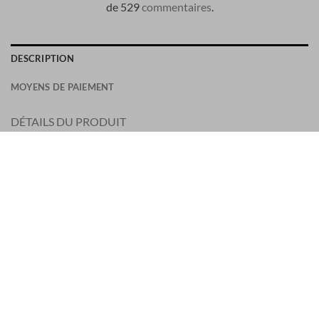
de 529
commentaires
.
DESCRIPTION
MOYENS DE PAIEMENT
DÉTAILS DU PRODUIT
BRUSHED NYLON : Boxer de bain en nylon brossé. Teint en
pièce.
STYLE
Coupe régulière.
Poches latérales en biais.
Une poche arrière avec fermeture éclair dissimulée.
Logo patch Stone Island Compass sur la jambe gauche.
Maille intérieure.
Taille élastiquée avec cordon de serrage intérieur.