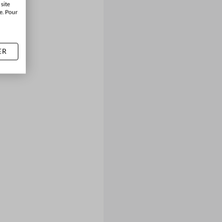
site
e. Pour
ER