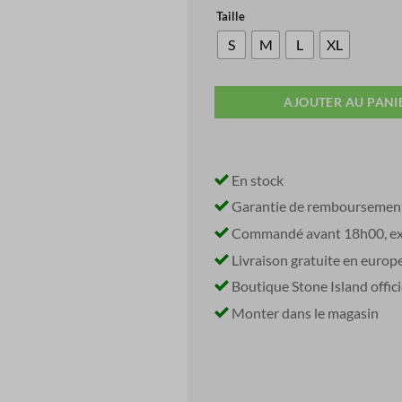
Taille
S
M
L
XL
AJOUTER AU PANI
En stock
Garantie de remboursemen
Commandé avant 18h00, exp
Livraison gratuite en europ
Boutique Stone Island offici
Monter dans le magasin