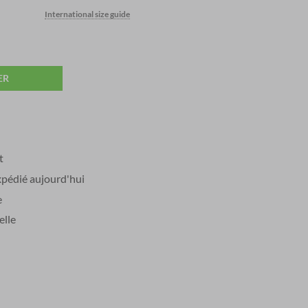
International size guide
ER
t
édié aujourd'hui
e
elle