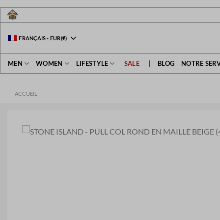
Passer
au
contenu
FRANÇAIS
-
EUR
(€)
MEN
WOMEN
LIFESTYLE
SALE
|
BLOG
NOTRE SERV
ACCUEIL