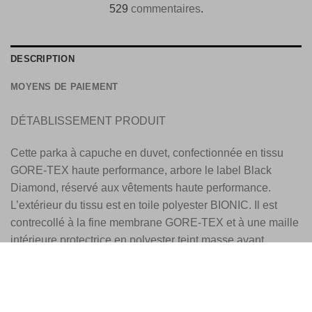
529
commentaires
.
DESCRIPTION
MOYENS DE PAIEMENT
DÉTABLISSEMENT PRODUIT
Cette parka à capuche en duvet, confectionnée en tissu
GORE-TEX haute performance, arbore le label Black
Diamond, réservé aux vêtements haute performance.
L’extérieur du tissu est en toile polyester BIONIC. Il est
contrecollé à la fine membrane GORE-TEX et à une maille
intérieure protectrice en polyester teint masse avant
l’extrusion du fil. Soumis à des tests rigoureux pour garantir
sa conformité aux normes strictes de qualité et de
durabilité GORE-TEX, le tissu laminé est extrêmement
respirant, durablement imperméable et coupe-vent. Les